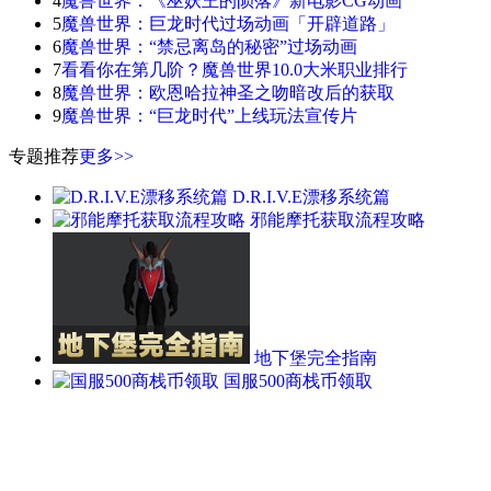
4
魔兽世界：《巫妖王的陨落》新电影CG动画
5
魔兽世界：巨龙时代过场动画「开辟道路」
6
魔兽世界：“禁忌离岛的秘密”过场动画
7
看看你在第几阶？魔兽世界10.0大米职业排行
8
魔兽世界：欧恩哈拉神圣之吻暗改后的获取
9
魔兽世界：“巨龙时代”上线玩法宣传片
专题推荐
更多>>
D.R.I.V.E漂移系统篇
邪能摩托获取流程攻略
地下堡完全指南
国服500商栈币领取