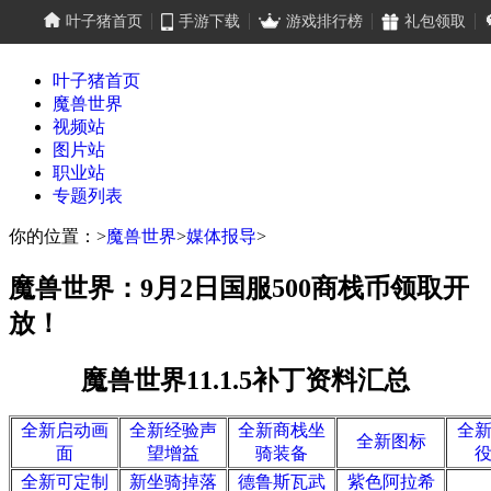
叶子猪首页
手游下载
游戏排行榜
礼包领取
叶子猪首页
魔兽世界
视频站
图片站
职业站
专题列表
你的位置：
>
魔兽世界
>
媒体报导
>
魔兽世界：9月2日国服500商栈币领取开
放！
魔兽世界11.1.5补丁资料汇总
全新启动画
全新经验声
全新商栈坐
全
全新图标
面
望增益
骑装备
全新可定制
新坐骑掉落
德鲁斯瓦武
紫色阿拉希