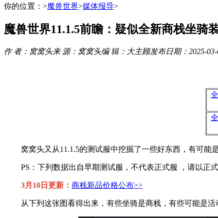
你的位置：
>
魔兽世界
>
媒体报导
>
魔兽世界11.1.5前瞻：疑似全新商栈坐骑
作 者：
窝窝头
来 源：
窝窝头
编 辑：
大主顾
发布日期：
2025-03-
窝窝头又从11.1.5的测试服中挖掘了一些好东西，有可能
PS：下列数据出自早期测试服，不代表正式服 ，请以正式
3月10日更新：
商栈新品价格公布>>
从下列这张图看得出来，有些坐骑是商栈，有些可能是活