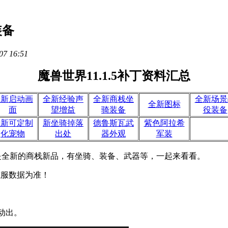
装备
07 16:51
魔兽世界11.1.5补丁资料汇总
全新启动画
全新经验声
全新商栈坐
全新场景
全新图标
面
望增益
骑装备
役装备
全新可定制
新坐骑掉落
德鲁斯瓦武
紫色阿拉希
化宠物
出处
器外观
军装
是全新的商栈新品，有坐骑、装备、武器等，一起来看看。
服数据为准！
动出。