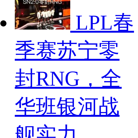
LPL春
季赛苏宁零
封RNG，全
华班银河战
舰实力