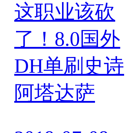
这职业该砍
了！8.0国外
DH单刷史诗
阿塔达萨