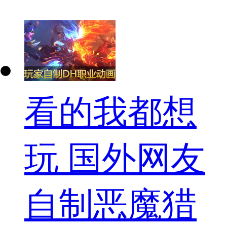
看的我都想
玩 国外网友
自制恶魔猎