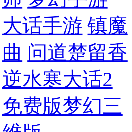
大话手游
镇魔
曲
问道
楚留香
逆水寒
大话2
免费版
梦幻三