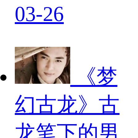
03-26
《梦
幻古龙》古
龙笔下的男