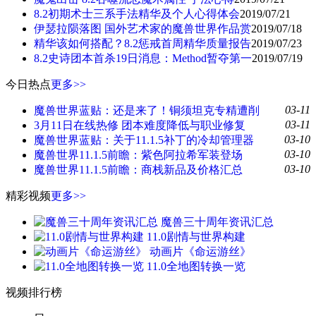
8.2初期术士三系手法精华及个人心得体会
2019/07/21
伊瑟拉陨落图 国外艺术家的魔兽世界作品赏
2019/07/18
精华该如何搭配？8.2惩戒首周精华质量报告
2019/07/23
8.2史诗团本首杀19日消息：Method暂夺第一
2019/07/19
今日热点
更多>>
03-11
魔兽世界蓝贴：还是来了！铜须坦克专精遭削
03-11
3月11日在线热修 团本难度降低与职业修复
03-10
魔兽世界蓝贴：关于11.1.5补丁的冷却管理器
03-10
魔兽世界11.1.5前瞻：紫色阿拉希军装登场
03-10
魔兽世界11.1.5前瞻：商栈新品及价格汇总
精彩视频
更多>>
魔兽三十周年资讯汇总
11.0剧情与世界构建
动画片《命运游丝》
11.0全地图转换一览
视频排行榜