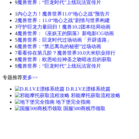
9
魔兽世界：“巨龙时代”上线玩法宣传片
1
内心之力！魔兽世界11.0“地心之战”预告片
2
魔兽世界：11.0“地心之战”剧情与世界构建
3
守护巨龙力量回归！魔兽10.2团本结局动画
4
魔兽世界：《巫妖王的陨落》新电影CG动画
5
魔兽世界：巨龙时代过场动画「开辟道路」
6
魔兽世界：“禁忌离岛的秘密”过场动画
7
看看你在第几阶？魔兽世界10.0大米职业排行
8
魔兽世界：欧恩哈拉神圣之吻暗改后的获取
9
魔兽世界：“巨龙时代”上线玩法宣传片
专题推荐
更多>>
D.R.I.V.E漂移系统篇
邪能摩托获取流程攻略
地下堡完全指南
国服500商栈币领取