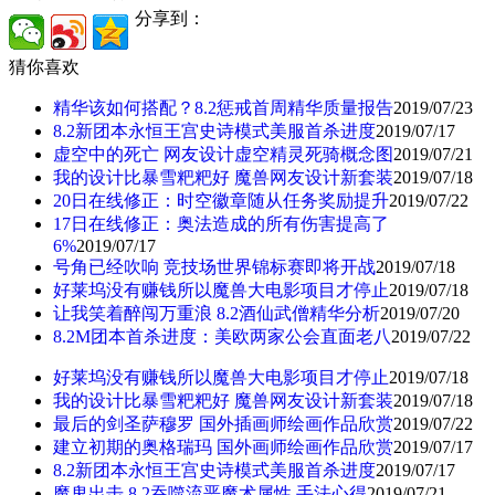
分享到：
猜你喜欢
精华该如何搭配？8.2惩戒首周精华质量报告
2019/07/23
8.2新团本永恒王宫史诗模式美服首杀进度
2019/07/17
虚空中的死亡 网友设计虚空精灵死骑概念图
2019/07/21
我的设计比暴雪粑粑好 魔兽网友设计新套装
2019/07/18
20日在线修正：时空徽章随从任务奖励提升
2019/07/22
17日在线修正：奥法造成的所有伤害提高了
6%
2019/07/17
号角已经吹响 竞技场世界锦标赛即将开战
2019/07/18
好莱坞没有赚钱所以魔兽大电影项目才停止
2019/07/18
让我笑着醉闯万重浪 8.2酒仙武僧精华分析
2019/07/20
8.2M团本首杀进度：美欧两家公会直面老八
2019/07/22
好莱坞没有赚钱所以魔兽大电影项目才停止
2019/07/18
我的设计比暴雪粑粑好 魔兽网友设计新套装
2019/07/18
最后的剑圣萨穆罗 国外插画师绘画作品欣赏
2019/07/22
建立初期的奥格瑞玛 国外画师绘画作品欣赏
2019/07/17
8.2新团本永恒王宫史诗模式美服首杀进度
2019/07/17
魔鬼出击 8.2吞噬流恶魔术属性 手法心得
2019/07/21