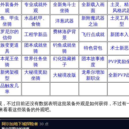
野外装备外
专业成就外
全新角斗士
全新载入画
土灵、精
观
观
坐骑
面
风格武
鳄鱼、甲虫
水晶机甲、
新附魔武器
土灵工具
洋葱武器
坐骑
食物
之油
型
哈罗尼尔的
费林洛萨背
工程学新品
飞行点成就
新团本入
信仰
景
种族变更道
团本成就坐
钓鱼成就坐
特色背包
术士新恶
具
骑
骑
团本尾王坐
世界任务坐
幻化隐藏裤
团本故事难
PVP奖励
骑
骑
子
度
全新烤架模
大秘境奖励
龙希尔增加
大秘境改版
全新PVP
型
坐骑
新职业
饰品触发几
率
观，不过目前还没有数据表明这批装备外观是如何获得，不过有
来看看这些装备的外观吧。