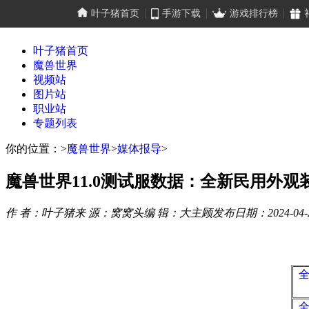
叶子猪首页
手游下载
游戏排行榜
叶子猪首页
魔兽世界
视频站
图片站
职业站
专题列表
你的位置：
>
魔兽世界
>
媒体报导
>
魔兽世界11.0测试服数据：全新民用外观
作 者：
叶子猪
来 源：
窝窝头
编 辑：
大主顾
发布日期：
2024-04-