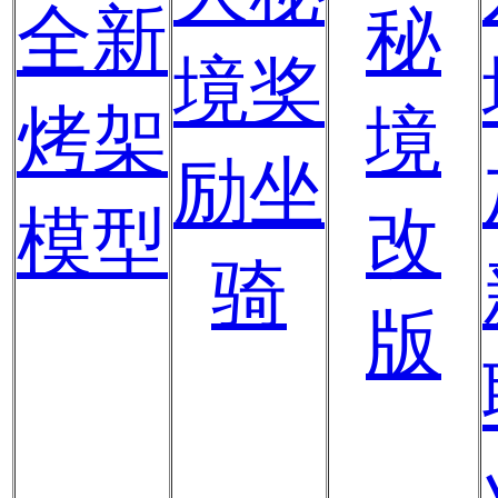
全新
秘
境奖
烤架
境
励坐
模型
改
骑
版