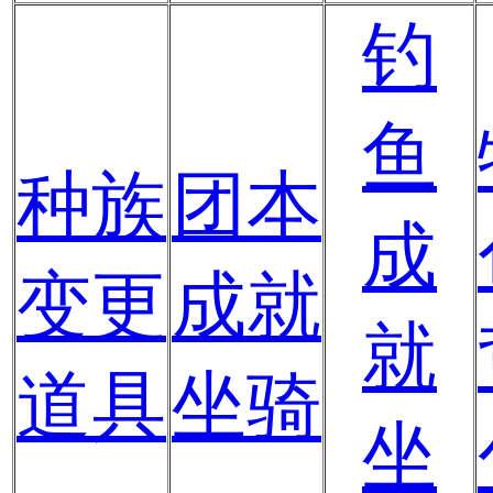
钓
鱼
种族
团本
成
变更
成就
就
道具
坐骑
坐