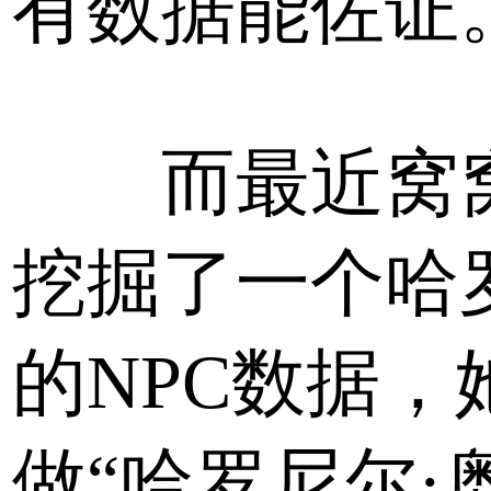
有数据能佐证
而最近窝
挖掘了一个哈
的NPC数据，
做“哈罗尼尔·