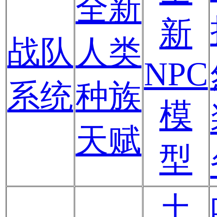
全新
新
战队
人类
NPC
系统
种族
模
天赋
型
土