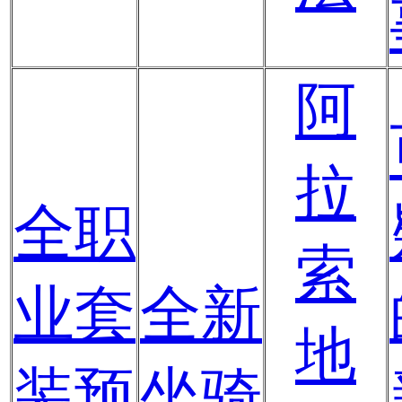
阿
拉
全职
索
业套
全新
地
装预
坐骑