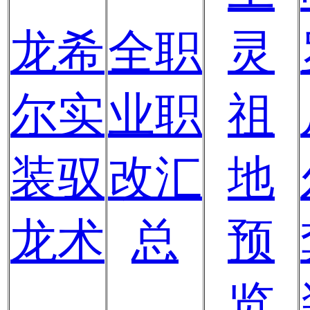
龙希
全职
灵
尔实
业职
祖
装驭
改汇
地
龙术
总
预
览