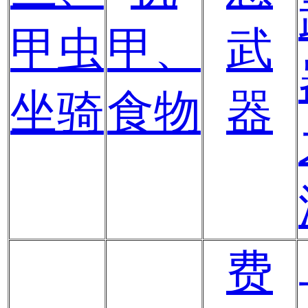
甲虫
甲、
武
坐骑
食物
器
费