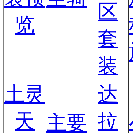
区
览
套
装
土灵
达
天
拉
主要