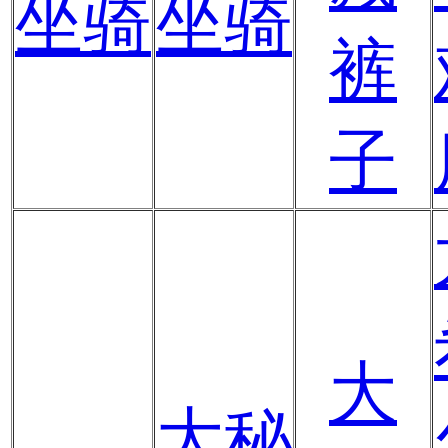
坐骑
坐骑
裤
子
大
大秘