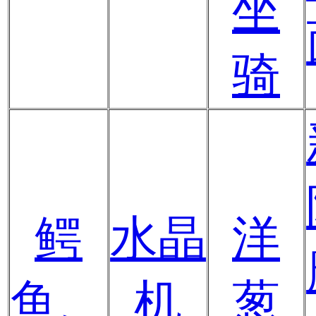
坐
骑
鳄
水晶
洋
鱼、
机
葱