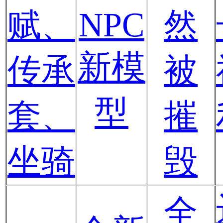
NPC
赋、
然
新模
传承
被
型
套、
摧
坐骑
毁
全