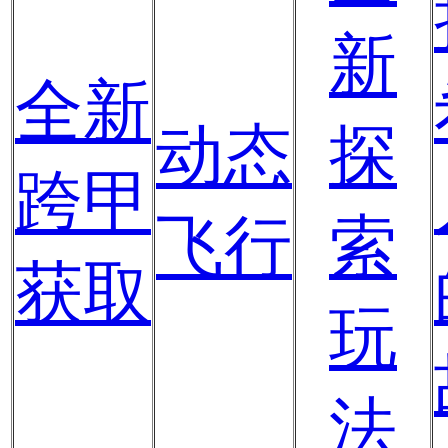
新
全新
动态
探
跨甲
飞行
索
获取
玩
法