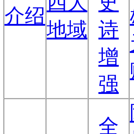
四大
史
介绍
地域
诗
增
强
全