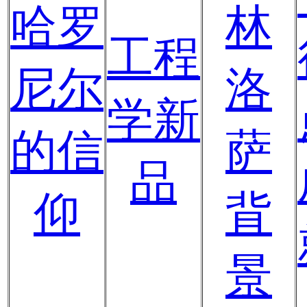
哈罗
林
工程
尼尔
洛
学新
的信
萨
品
仰
背
景