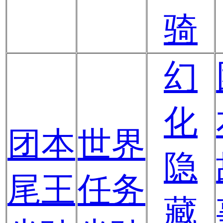
骑
幻
化
团本
世界
隐
尾王
任务
藏